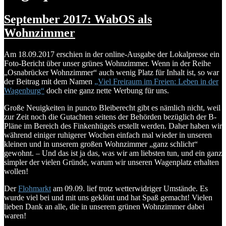
September 2017: WabOS als
Wohnzimmer
Am 18.09.2017 erschien in der online-Ausgabe der Lokalpresse ein
Foto-Bericht über unser grünes Wohnzimmer. Wenn in der Reihe
„Osnabrücker Wohnzimmer“ auch wenig Platz für Inhalt ist, so war
der Beitrag mit dem Namen
„Viel Freiraum im Freien: Leben in der
Wagenburg“
doch eine ganz nette Werbung für uns.
Große Neuigkeiten in puncto Bleiberecht gibt es nämlich nicht, weil
zur Zeit noch die Gutachten seitens der Behörden bezüglich der B-
Pläne im Bereich des Finkenhügels erstellt werden. Daher haben wir
während einiger ruhigerer Wochen einfach mal wieder in unseren
kleinen und in unserem großen Wohnzimmer „ganz schlicht“
gewohnt. – Und das ist ja das, was wir am liebsten tun, und ein ganz
simpler der vielen Gründe, warum wir unseren Wagenplatz erhalten
wollen!
Der
Flohmarkt
am 09.09. lief trotz wetterwidriger Umstände. Es
wurde viel bei und mit uns geklönt und hat Spaß gemacht! Vielen
lieben Dank an alle, die in unserem grünen Wohnzimmer dabei
waren!